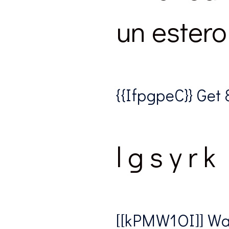
un estero
{{IfpgpeC}} Get 
l g s y r 
[[kPMW1OI]] Way