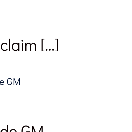
claim […]
de GM
g de GM