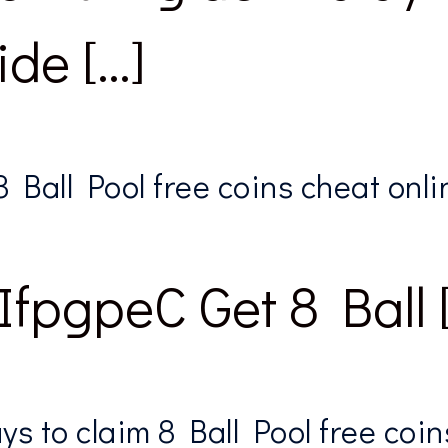
ide […]
8 Ball Pool free coins cheat onli
k IfpgpeC Get 8 Ball 
s to claim 8 Ball Pool free coin