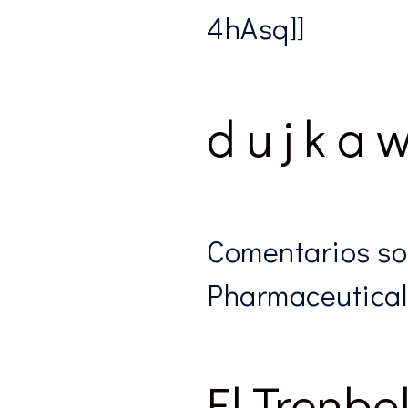
4hAsq]]
d u j k a
Comentarios so
Pharmaceutical
El Trenb