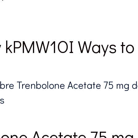
 w kPMW1OI Ways to 
bre Trenbolone Acetate 75 mg 
s
olone Acetate 75 m