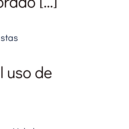
orado […]
istas
l uso de