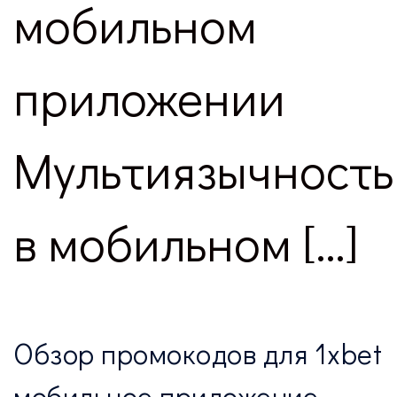
мобильном
приложении
Мультиязычность
в мобильном […]
Обзор промокодов для 1xbet
мобильное приложение