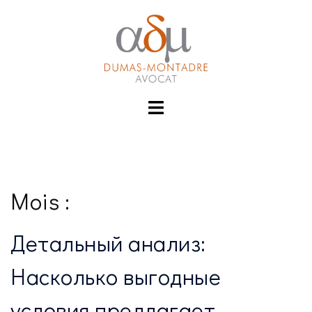
Aller
um
hacklink
film izle
hacklink
au
contenu
Toggle
menu
Mois :
Детальный анализ:
Насколько выгодные
условия предлагает