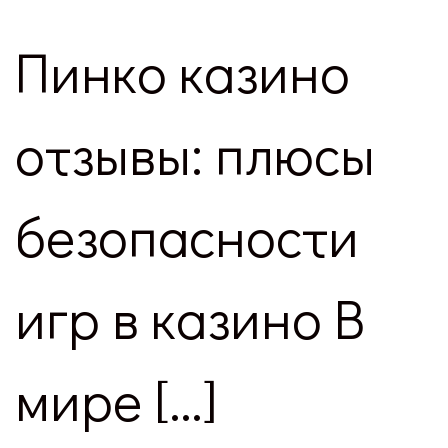
Пинко казино
отзывы: плюсы
безопасности
игр в казино В
мире […]