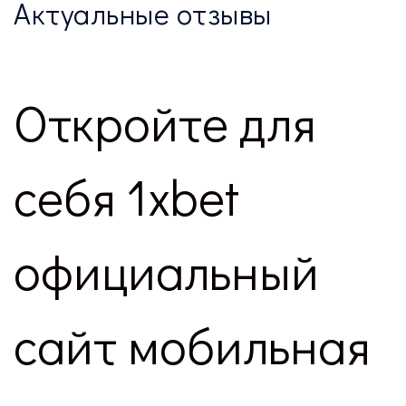
Актуальные отзывы
Откройте для
себя 1xbet
официальный
сайт мобильная