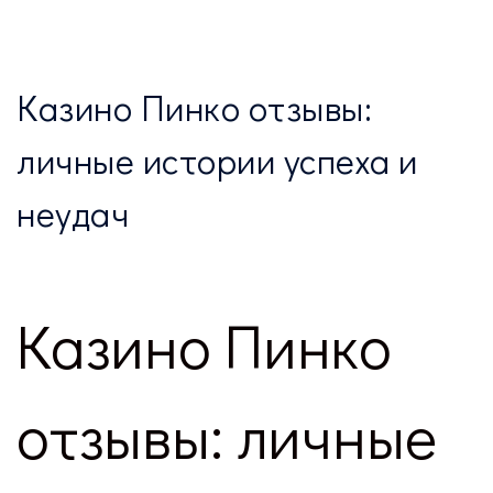
Казино Пинко отзывы:
личные истории успеха и
неудач
Казино Пинко
отзывы: личные