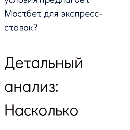
Мостбет для экспресс-
ставок?
Детальный
анализ:
Насколько