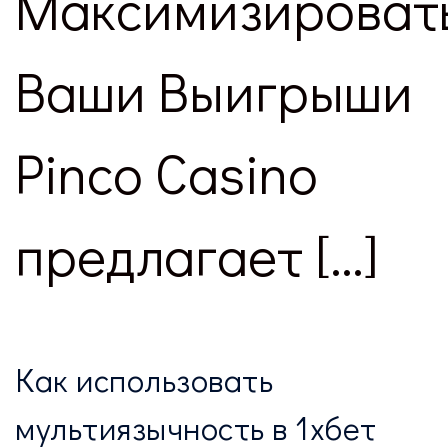
Максимизироват
Ваши Выигрыши
Pinco Casino
предлагает […]
Как использовать
мультиязычность в 1хбет