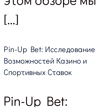
[…]
Pin-Up Bet: Исследование
Возможностей Казино и
Спортивных Ставок
Pin-Up Bet: