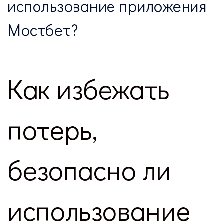
использование приложения
Мостбет?
Как избежать
потерь,
безопасно ли
использование