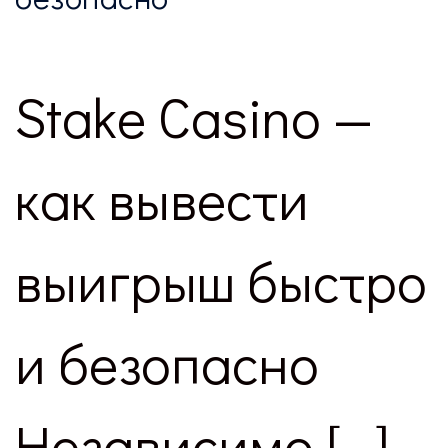
Stake Casino —
как вывести
выигрыш быстро
и безопасно
Независимо […]