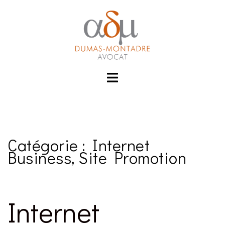
Aller
klink
hack forum
hacklink
film izle
hacklink
au
contenu
Toggle
menu
Catégorie :
Internet
Business, Site Promotion
Internet