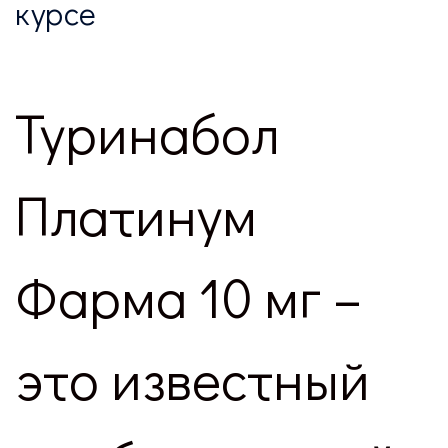
курсе
Туринабол
Платинум
Фарма 10 мг –
это известный