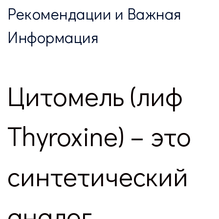
Рекомендации и Важная
Информация
Цитомель (лиф
Thyroxine) – это
синтетический
аналог