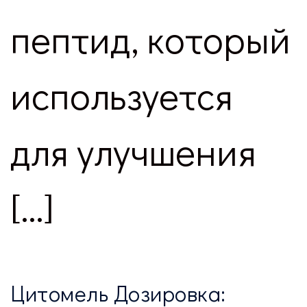
пептид, который
используется
для улучшения
[…]
Цитомель Дозировка: