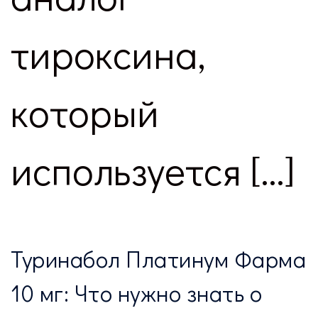
тироксина,
который
используется […]
Туринабол Платинум Фарма
10 мг: Что нужно знать о