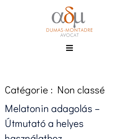
Aller
hacklink
film izle
hacklink
au
contenu
Toggle
menu
Catégorie :
Non classé
Melatonin adagolás –
Útmutató a helyes
használathoz