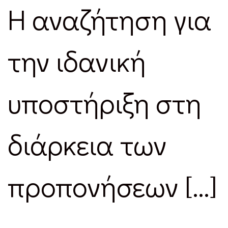
Η αναζήτηση για
την ιδανική
υποστήριξη στη
διάρκεια των
προπονήσεων […]