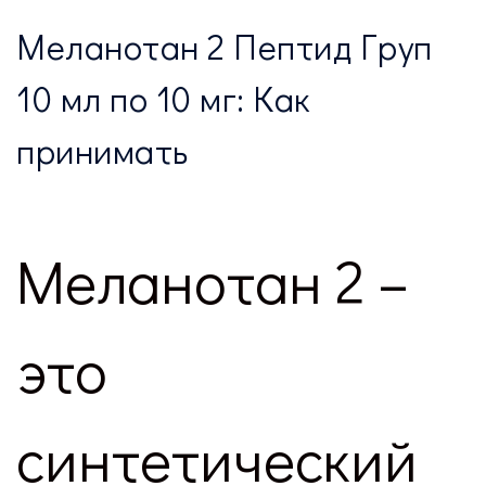
Меланотан 2 Пептид Груп
10 мл по 10 мг: Как
принимать
Меланотан 2 –
это
синтетический