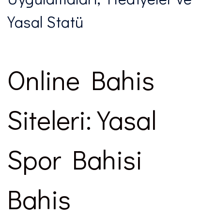
Yasal Statü
Online Bahis
Siteleri: Yasal
Spor Bahisi
Bahis