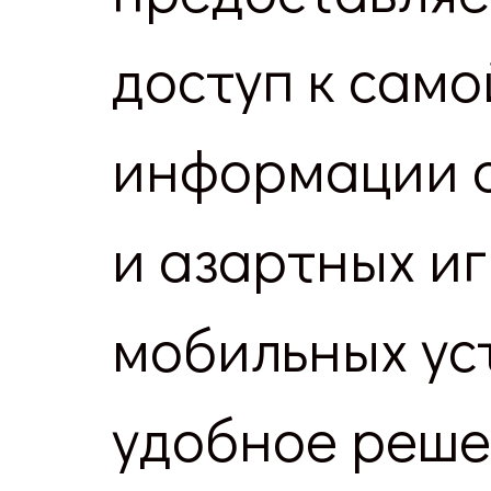
доступ к само
информации о
и азартных иг
мобильных ус
удобное решен