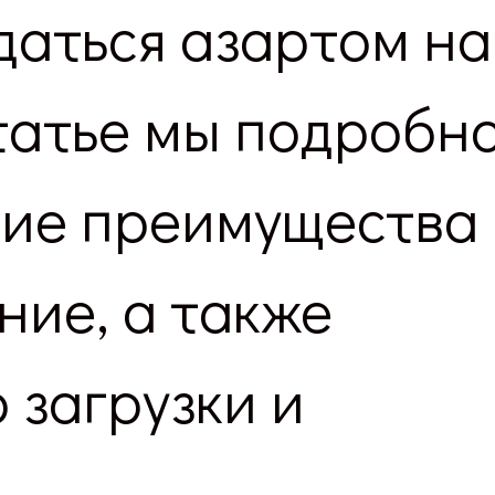
даться азартом на
статье мы подробн
кие преимущества
ние, а также
 загрузки и