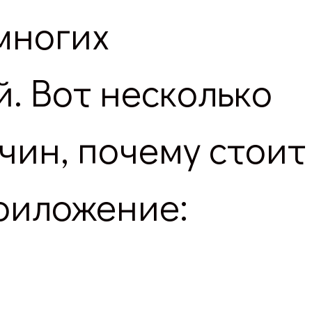
многих
. Вот несколько
чин, почему стоит
приложение:
 с акцентом на удобный интерфейс, что позволяет пользователям быстро находи