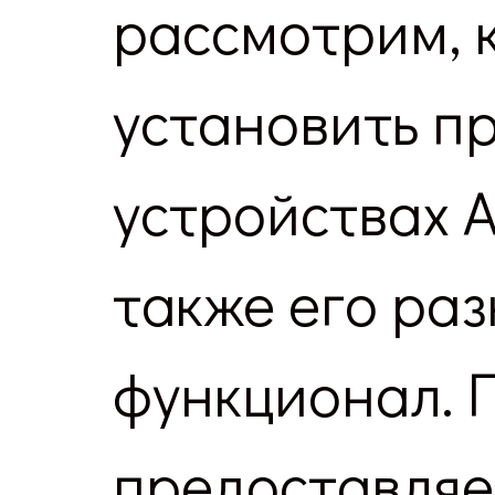
рассмотрим, к
установить п
устройствах A
также его ра
функционал. 
предоставляе