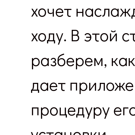
хочет наслаж
ходу. В этой 
разберем, ка
дает приложе
процедуру его
установки.